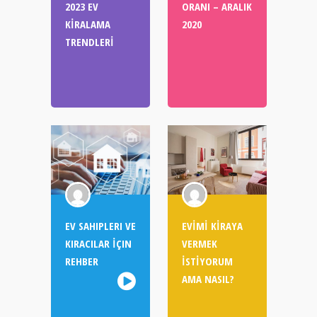
2023 EV
ORANI – ARALIK
KİRALAMA
2020
TRENDLERİ
EV SAHIPLERI VE
EVİMİ KİRAYA
KIRACILAR İÇIN
VERMEK
REHBER
İSTİYORUM
AMA NASIL?