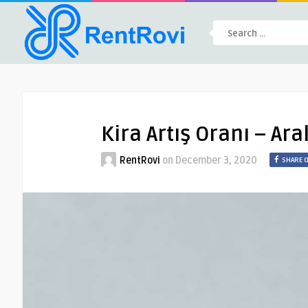
Kira Artış Oranı – Ara
RentRovi
on
December 3, 2020
SHARE 