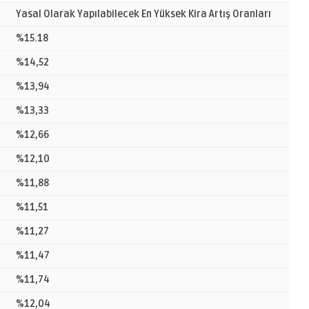
Yasal Olarak Yapılabilecek En Yüksek Kira Artış Oranları
%15.18
%14,52
%13,94
%13,33
%12,66
%12,10
%11,88
%11,51
%11,27
%11,47
%11,74
%12,04