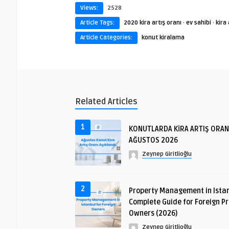
Views:
2528
Article Tags:
2020 kira artış oranı
·
ev sahibi
·
kira 
Article Categories:
konut kiralama
Related Articles
1
KONUTLARDA KİRA ARTIŞ ORAN
AĞUSTOS 2026
Zeynep Giritlioğlu
2
Property Management in Istan
Complete Guide for Foreign P
Owners (2026)
Zeynep Giritlioğlu