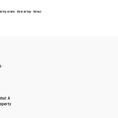
artış oranı
·
kira artışı
·
kiracı
I-
bul: A
roperty