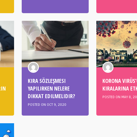
KIRA SÖZLEŞMESI
KORONA VIRÜS’
RIN
YAPILIRKEN NELERE
KIRALARINA ETK
DIKKAT EDILMELIDIR?
POSTED ON MAY 8, 2
POSTED ON OCT 9, 2020