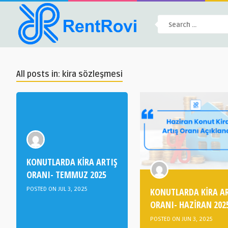
All posts in: kira sözleşmesi
KONUTLARDA KİRA ARTIŞ
ORANI- TEMMUZ 2025
POSTED ON JUL 3, 2025
KONUTLARDA KİRA AR
ORANI- HAZİRAN 202
POSTED ON JUN 3, 2025