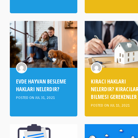
EVDE HAYVAN BESLEME
KIRACI HAKLARI
HAKLARI NELERDIR?
NELERDIR? KIRACILA
BILMESI GEREKENLER
POSTED ON JUL 31, 2021
POSTED ON JUL 15, 2021