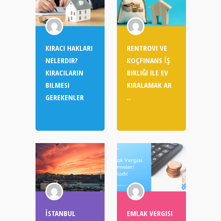
KIRACI HAKLARI
RENTROVI VE
NELERDIR?
KOÇFINANS İŞ
KIRACILARIN
BIRLIĞI ILE EV
BILMESI
KIRALAMAK AR
GEREKENLER
..
İSTANBUL
EMLAK VERGISI