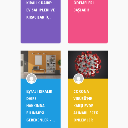
KIRALIK DAIRE:
ÖDEMELERI
EV SAHIPLERI VE
BAŞLADI!
KIRACILAR İÇ ..
EŞYALI KIRALIK
CORONA
DAIRE
VIRÜSÜ’NE
HAKKINDA
KARŞI EVDE
BILINMESI
ALINABILECEK
GEREKENLER - ..
ÖNLEMLER