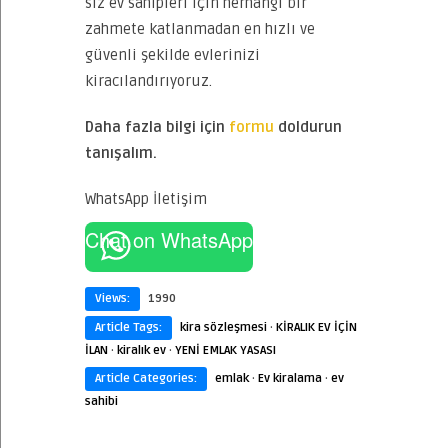
siz ev sahipleri için herhangi bir
zahmete katlanmadan en hızlı ve
güvenli şekilde evlerinizi
kiracılandırıyoruz.
Daha fazla bilgi için
formu
doldurun
tanışalım.
WhatsApp İletişim
Chat on WhatsApp
Views:
1990
Article Tags:
kira sözleşmesi
·
KİRALIK EV İÇİN
İLAN
·
kiralık ev
·
YENİ EMLAK YASASI
Article Categories:
emlak
·
Ev kiralama
·
ev
sahibi