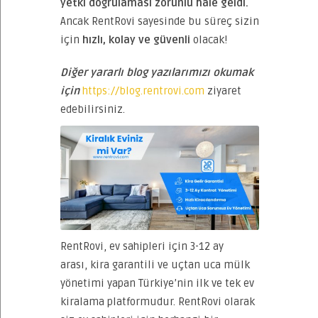
yetki doğrulaması zorunlu hale geldi.
Ancak RentRovi sayesinde bu süreç sizin
için
hızlı, kolay ve güvenli
olacak!
Diğer yararlı blog yazılarımızı okumak
için
https://blog.rentrovi.com
ziyaret
edebilirsiniz.
RentRovi, ev sahipleri için 3-12 ay
arası, kira garantili ve uçtan uca mülk
yönetimi yapan Türkiye’nin ilk ve tek ev
kiralama platformudur. RentRovi olarak