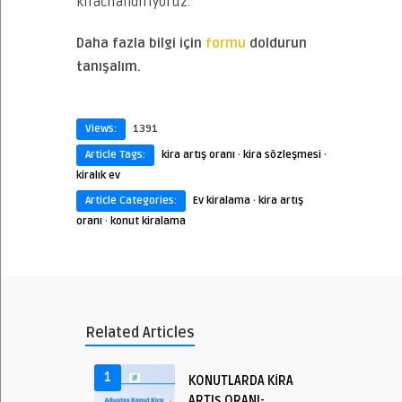
kiracılandırıyoruz.
Daha fazla bilgi için
formu
doldurun
tanışalım.
Views:
1391
Article Tags:
kira artış oranı
·
kira sözleşmesi
·
kiralık ev
Article Categories:
Ev kiralama
·
kira artış
oranı
·
konut kiralama
Related Articles
1
KONUTLARDA KİRA
ARTIŞ ORANI-