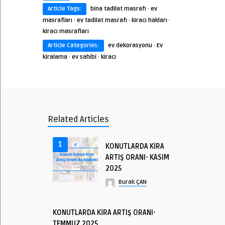
Article Tags:
bina tadilat masrafı
·
ev
masrafları
·
ev tadilat masrafı
·
kiracı hakları
·
kiracı masrafları
Article Categories:
ev dekorasyonu
·
Ev
kiralama
·
ev sahibi
·
kiracı
Related Articles
1
KONUTLARDA KİRA
ARTIŞ ORANI- KASIM
2025
Burak ÇAN
KONUTLARDA KİRA ARTIŞ ORANI-
TEMMUZ 2025