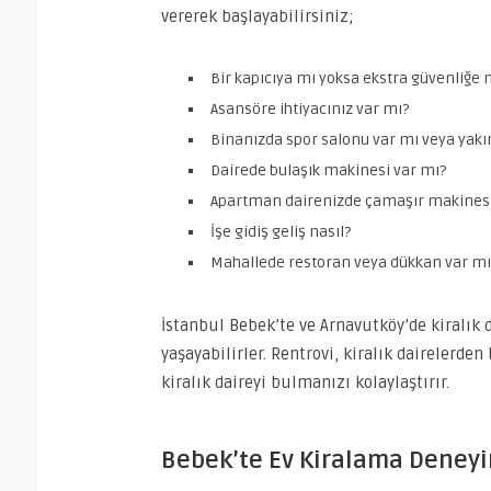
vererek başlayabilirsiniz;
Bir kapıcıya mı yoksa ekstra güvenliğe m
Asansöre ihtiyacınız var mı?
Binanızda spor salonu var mı veya yakın
Dairede bulaşık makinesi var mı?
Apartman dairenizde çamaşır makinesi
İşe gidiş geliş nasıl?
Mahallede restoran veya dükkan var mı
İstanbul Bebek’te ve Arnavutköy’de kiralık da
yaşayabilirler. Rentrovi, kiralık dairelerden
kiralık daireyi bulmanızı kolaylaştırır.
Bebek’te Ev Kiralama Deneyi