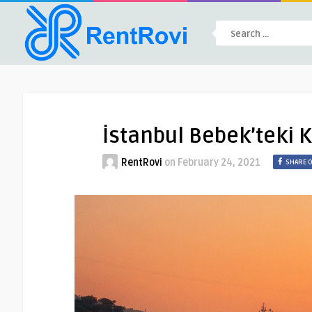
İstanbul Bebek’teki K
RentRovi
on
February 24, 2021
SHARE 