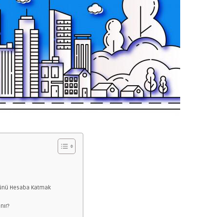
şüşünü Hesaba Katmak
nır?