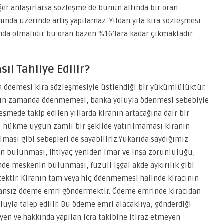
 eğer anlaşırlarsa sözleşme de bunun altında bir oran
anında üzerinde artış yapılamaz. Yıldan yıla kira sözleşmesi
nda olmalıdır bu oran bazen %16’lara kadar çıkmaktadır.
ıl Tahliye Edilir?
a ödemesi kira sözleşmesiyle üstlendiği bir yükümlülüktür.
anın zamanda ödenmemesi, banka yoluyla ödenmesi sebebiyle
şmede takip edilen yıllarda kiranın artacağına dair bir
ükme uygun zamlı bir şekilde yatırılmaması kiranın
ması gibi sebepleri de sayabiliriz.Yukarıda saydığımız
nün bulunması, ihtiyaç yeniden imar ve inşa zorunluluğu,
çinde meskenin bulunması, fuzuli işgal akde aykırılık gibi
cektir. Kiranın tam veya hiç ödenmemesi halinde kiracının
 ilansız ödeme emri göndermektir. Ödeme emrinde kiracıdan
yla talep edilir. Bu ödeme emri alacaklıya; gönderdiği
n ve hakkında yapılan icra takibine itiraz etmeyen