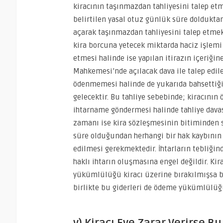
kiracının taşınmazdan tahliyesini talep et
belirtilen yasal otuz günlük süre doldukta
açarak taşınmazdan tahliyesini talep etmek 
kira borcuna yetecek miktarda haciz işlemi
etmesi halinde ise yapılan itirazın içeriğ
Mahkemesi’nde açılacak dava ile talep edi
ödenmemesi halinde de yukarıda bahsettiğim
gelecektir. Bu tahliye sebebinde; kiracının 
ihtarname göndermesi halinde tahliye davas
zamanı ise kira sözleşmesinin bitiminden s
süre olduğundan herhangi bir hak kaybının 
edilmesi gerekmektedir. İhtarların tebliğin
haklı ihtarın oluşmasına engel değildir. Ki
yükümlülüğü kiracı üzerine bırakılmışsa bu g
birlikte bu giderleri de ödeme yükümlülü
v) Kiracı Eve Zarar Verirse Bu