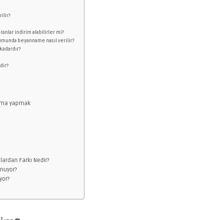
ilir?
ranlar indirim alabilirler mi?
rumunda beyanname nasıl verilir?
 kadardır?
dir?
tırma yapmak
lardan Farkı Nedir?
unuyor?
yor?