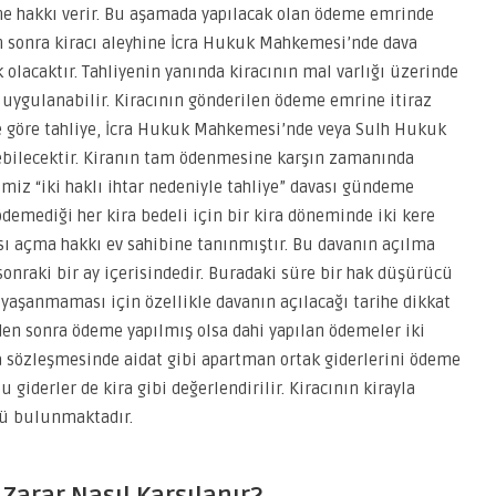
me hakkı verir. Bu aşamada yapılacak olan ödeme emrinde
n sonra kiracı aleyhine İcra Hukuk Mahkemesi’nde dava
olacaktır. Tahliyenin yanında kiracının mal varlığı üzerinde
 uygulanabilir. Kiracının gönderilen ödeme emrine itiraz
ine göre tahliye, İcra Hukuk Mahkemesi’nde veya Sulh Hukuk
lebilecektir. Kiranın tam ödenmesine karşın zamanında
iz “iki haklı ihtar nedeniyle tahliye” davası gündeme
ödemediği her kira bedeli için bir kira döneminde iki kere
ı açma hakkı ev sahibine tanınmıştır. Bu davanın açılma
onraki bir ay içerisindedir. Buradaki süre bir hak düşürücü
yaşanmaması için özellikle davanın açılacağı tarihe dikkat
den sonra ödeme yapılmış olsa dahi yapılan ödemeler iki
ra sözleşmesinde aidat gibi apartman ortak giderlerini ödeme
iderler de kira gibi değerlendirilir. Kiracının kirayla
ğü bulunmaktadır.
 Zarar Nasıl Karşılanır?