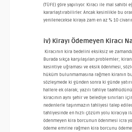
(TÜFE) göre yapılıyor. Kiracı ile mal sahibi
kararlaştırabilirler. Ancak kesinlikle bu or
yenilenecekse kiraya zam en az % 10 civarı
iv) Kirayı Ödemeyen Kiracı Nas
Kiracının kira bedelini eksiksiz ve zamand
Burada sıkça karşılaşılan problemler; kir
kesintiye uğraması ve eksik ödenmesi, sözle
hüküm bulunmamasına rağmen kiranın bu h
sözleşmede ki günden sonra ki günde yatırıl
hallere ek olarak; yazılı tahliye taahhüdü
kiracının aynı şehir ve belediye sınırları i
nedenlerle taşınmazın tahliyesi talep edile
tahliyesinde en hızlı çözüm yolu kiracıya
ödenmeyen kira borcunun ödenmesi icra yolu
ödeme emrine rağmen kira borcunu ödemeye