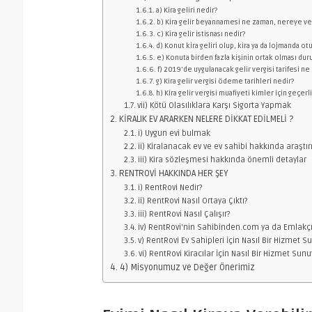
a) Kira geliri nedir?
b) Kira gelir beyannamesi ne zaman, nereye ver
c) Kira gelir istisnası nedir?
d) Konut kira geliri olup, kira ya da lojmanda otu
e) Konuta birden fazla kişinin ortak olması du
f) 2019’de uygulanacak gelir vergisi tarifesi ne
g) Kira gelir vergisi ödeme tarihleri nedir?
h) Kira gelir vergisi muafiyeti kimler için geçerli
vii) Kötü Olasılıklara Karşı Sigorta Yapmak
KİRALIK EV ARARKEN NELERE DİKKAT EDİLMELİ ?
i) Uygun evi bulmak
ii) Kiralanacak ev ve ev sahibi hakkında araş
iii) Kira sözleşmesi hakkında önemli detaylar
RENTROVİ HAKKINDA HER ŞEY
i) RentRovi Nedir?
ii) RentRovi Nasıl Ortaya Çıktı?
iii) RentRovi Nasıl Çalışır?
iv) RentRovi’nin Sahibinden.com ya da Emlakçı
v) RentRovi Ev Sahipleri İçin Nasıl Bir Hizmet S
vi) RentRovi Kiracılar İçin Nasıl Bir Hizmet Sunu
4) Misyonumuz ve Değer Önerimiz