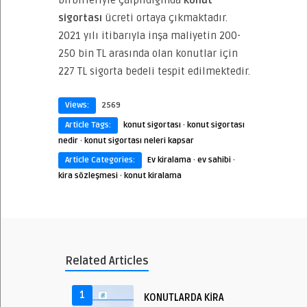
birbirleriyle çarpıldığında
konut
sigortası
ücreti ortaya çıkmaktadır.
2021 yılı itibarıyla inşa maliyetin 200-
250 bin TL arasında olan konutlar için
227 TL sigorta bedeli tespit edilmektedir.
Views:
2569
Article Tags:
konut sigortası
·
konut sigortası
nedir
·
konut sigortası neleri kapsar
Article Categories:
Ev kiralama
·
ev sahibi
·
kira sözleşmesi
·
konut kiralama
Related Articles
1
KONUTLARDA KİRA