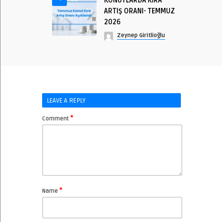
KONUTLARDA KİRA
ARTIŞ ORANI- TEMMUZ
2026
Zeynep Giritlioğlu
LEAVE A REPLY
*
Comment
*
Name