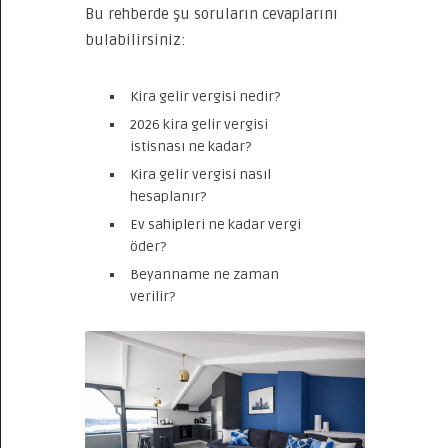
Bu rehberde şu soruların cevaplarını
bulabilirsiniz:
Kira gelir vergisi nedir?
2026 kira gelir vergisi
istisnası ne kadar?
Kira gelir vergisi nasıl
hesaplanır?
Ev sahipleri ne kadar vergi
öder?
Beyanname ne zaman
verilir?