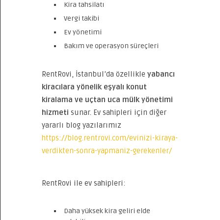
Kira tahsilatı
Vergi takibi
Ev yönetimi
Bakım ve operasyon süreçleri
RentRovi, İstanbul’da özellikle
yabancı
kiracılara yönelik eşyalı konut
kiralama ve uçtan uca mülk yönetimi
hizmeti
sunar. Ev sahipleri için diğer
yararlı blog yazılarımız
https://blog.rentrovi.com/evinizi-kiraya-
verdikten-sonra-yapmaniz-gerekenler/
RentRovi ile ev sahipleri:
Daha yüksek kira geliri elde