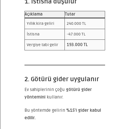
1. İstisna düşülür
Açıklama
Tutar
Yıllık kira geliri
240.000 TL
İstisna
-47.000 TL
Vergiye tabi gelir
193.000 TL
2. Götürü gider uygulanır
Ev sahiplerinin çoğu
götürü gider
yöntemini
kullanır.
Bu yöntemde gelirin
%15’i gider kabul
edilir.