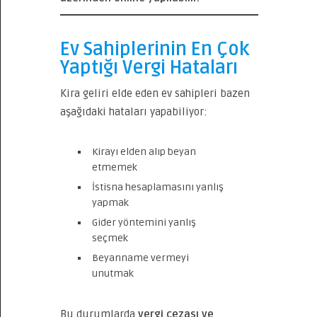
Ev Sahiplerinin En Çok
Yaptığı Vergi Hataları
Kira geliri elde eden ev sahipleri bazen
aşağıdaki hataları yapabiliyor:
Kirayı elden alıp beyan
etmemek
İstisna hesaplamasını yanlış
yapmak
Gider yöntemini yanlış
seçmek
Beyanname vermeyi
unutmak
Bu durumlarda
vergi cezası ve