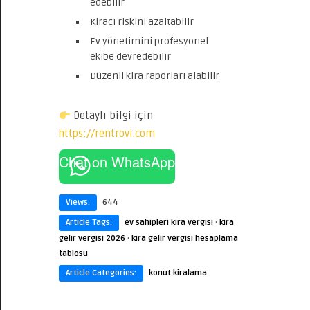
edebilir
Kiracı riskini azaltabilir
Ev yönetimini profesyonel
ekibe devredebilir
Düzenli kira raporları alabilir
Detaylı bilgi için
https://rentrovi.com
Chat on WhatsApp
Views:
644
Article Tags:
ev sahipleri kira vergisi
·
kira
gelir vergisi 2026
·
kira gelir vergisi hesaplama
tablosu
Article Categories:
konut kiralama