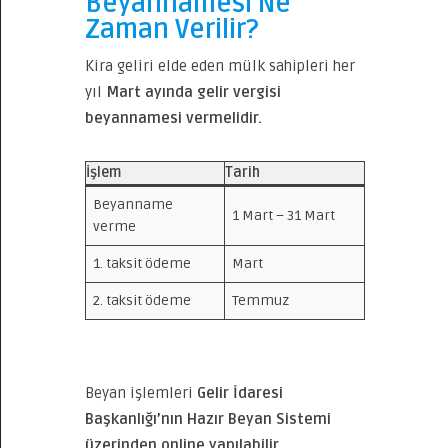
Beyannamesi Ne
Zaman Verilir?
Kira geliri elde eden mülk sahipleri her
yıl
Mart ayında gelir vergisi
beyannamesi vermelidir.
İşlem
Tarih
Beyanname
1 Mart – 31 Mart
verme
1. taksit ödeme
Mart
2. taksit ödeme
Temmuz
Beyan işlemleri
Gelir İdaresi
Başkanlığı’nın Hazır Beyan Sistemi
üzerinden online yapılabilir.