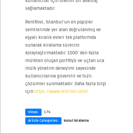
kullanıcılar için önemli bir avantaj
sağlamaktadır.
RentRovi, İstanbul’un en popüler
semtlerinde yer alan doğrulanmış ve
eşyalı kiralık evleri tek platformda
sunarak kiralama sürecini
kolaylaştırmaktadır. 1000′ den fazla
mülkten oluşan portföyü ve uçtan uca
mülk yönetim deneyimi sayesinde
kullanıcılarına güvenilir ve hızlı
çözümler sunmaktadır. Daha fazla bilgi
için
https://www.rentrovi.com/
Views:
176
Article Categories:
konut kiralama