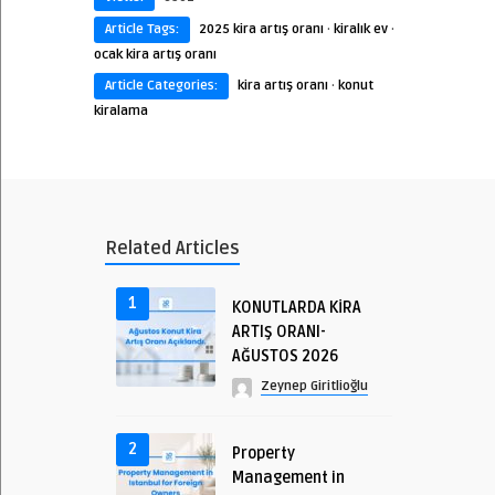
Article Tags:
2025 kira artış oranı
·
kiralık ev
·
ocak kira artış oranı
Article Categories:
kira artış oranı
·
konut
kiralama
Related Articles
1
KONUTLARDA KİRA
ARTIŞ ORANI-
AĞUSTOS 2026
Zeynep Giritlioğlu
2
Property
Management in