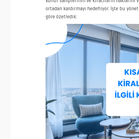
konut sahiplerinin ve kiracıların haklarını 
ortadan kaldırmayı hedefliyor. İşte bu yön
göre özetledik: