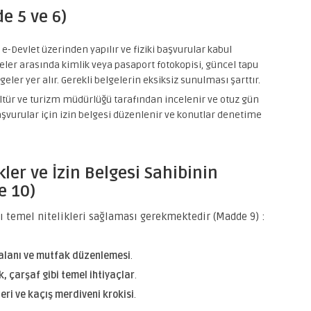
e 5 ve 6)
 e-Devlet üzerinden yapılır ve fiziki başvurular kabul
eler arasında kimlik veya pasaport fotokopisi, güncel tapu
geler yer alır. Gerekli belgelerin eksiksiz sunulması şarttır.
ültür ve turizm müdürlüğü tarafından incelenir ve otuz gün
aşvurular için izin belgesi düzenlenir ve konutlar denetime
ler ve İzin Belgesi Sahibinin
e 10)
ı temel nitelikleri sağlaması gerekmektedir (Madde 9) :
 alanı ve mutfak düzenlemesi
.
ık, çarşaf gibi temel ihtiyaçlar
.
ri ve kaçış merdiveni krokisi
.