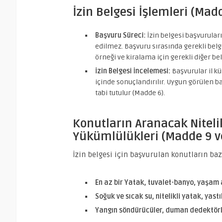
İzin Belgesi İşlemleri (Madd
Başvuru Süreci:
İzin belgesi başvuruları
edilmez. Başvuru sırasında gerekli belg
örneği ve kiralama için gerekli diğer bel
İzin Belgesi İncelemesi:
Başvurular il k
içinde sonuçlandırılır. Uygun görülen b
tabi tutulur (Madde 6).
Konutların Aranacak Nitelik
Yükümlülükleri (Madde 9 v
İzin belgesi için başvurulan konutların baz
En az bir Yatak, tuvalet-banyo, yaşam
Soğuk ve sıcak su, nitelikli yatak, yast
Yangın söndürücüler, duman dedektörle